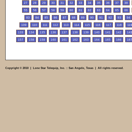
27
28
29
30
31
32
33
34
35
36
37
38
55
56
57
58
59
60
61
62
63
64
65
66
83
84
85
86
87
88
89
90
91
92
93
94
109
110
111
112
113
114
115
116
117
118
11
133
134
135
136
137
138
139
140
141
142
14
157
158
159
160
161
162
163
164
165
166
16
Copyright © 2010 | Lone Star Telequip, Inc. :: San Angelo, Texas | All rights reserved.