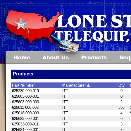
Products
Part Number
Manufacturer
Qty
625230-000-019
ITT
0
625603-000-001
ITT
0
625603-000-003
ITT
2
625611-000-002
ITT
395
625618-000-003
ITT
4
625623-000-001
ITT
0
625633-000-011
ITT
5
625634-000-001
ITT
5