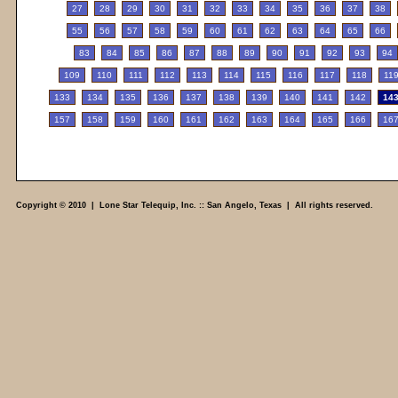
27
28
29
30
31
32
33
34
35
36
37
38
55
56
57
58
59
60
61
62
63
64
65
66
83
84
85
86
87
88
89
90
91
92
93
94
109
110
111
112
113
114
115
116
117
118
11
133
134
135
136
137
138
139
140
141
142
14
157
158
159
160
161
162
163
164
165
166
16
Copyright © 2010 | Lone Star Telequip, Inc. :: San Angelo, Texas | All rights reserved.