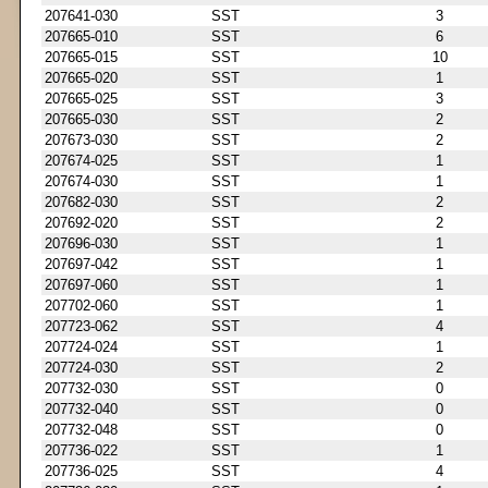
207641-030
SST
3
207665-010
SST
6
207665-015
SST
10
207665-020
SST
1
207665-025
SST
3
207665-030
SST
2
207673-030
SST
2
207674-025
SST
1
207674-030
SST
1
207682-030
SST
2
207692-020
SST
2
207696-030
SST
1
207697-042
SST
1
207697-060
SST
1
207702-060
SST
1
207723-062
SST
4
207724-024
SST
1
207724-030
SST
2
207732-030
SST
0
207732-040
SST
0
207732-048
SST
0
207736-022
SST
1
207736-025
SST
4