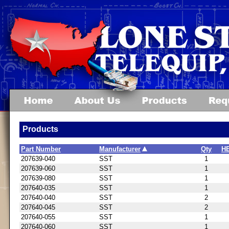
Products
Part Number
Manufacturer
Qty
H
207639-040
SST
1
207639-060
SST
1
207639-080
SST
1
207640-035
SST
1
207640-040
SST
2
207640-045
SST
2
207640-055
SST
1
207640-060
SST
1