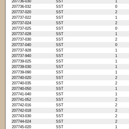
207736-030
SST
1
207736-032
SST
0
207737-020
SST
2
207737-022
SST
1
207737-024
SST
2
207737-025
SST
0
207737-028
SST
1
207737-030
SST
2
207737-040
SST
0
207737-928
SST
1
207737-940
SST
1
207739-025
SST
1
207739-030
SST
1
207739-090
SST
1
207740-020
SST
2
207740-035
SST
2
207740-050
SST
1
207741-040
SST
1
207741-052
SST
2
207742-016
SST
2
207742-018
SST
2
207743-030
SST
2
207744-024
SST
2
207745-020
SST
1