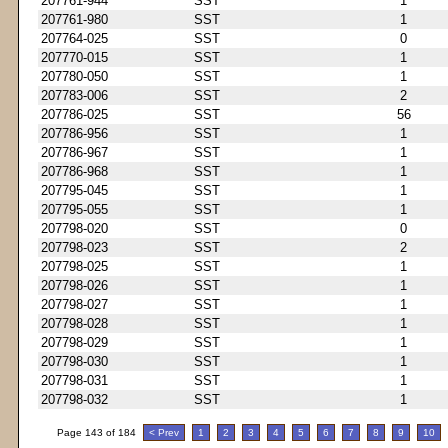
207761-944
SST
1
207761-980
SST
1
207764-025
SST
0
207770-015
SST
1
207780-050
SST
1
207783-006
SST
2
207786-025
SST
56
207786-956
SST
1
207786-967
SST
1
207786-968
SST
1
207795-045
SST
1
207795-055
SST
1
207798-020
SST
0
207798-023
SST
2
207798-025
SST
1
207798-026
SST
1
207798-027
SST
1
207798-028
SST
1
207798-029
SST
1
207798-030
SST
1
207798-031
SST
1
207798-032
SST
1
Page 143 of 184
< Prev
1
2
3
4
5
6
7
8
9
10