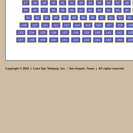
27
28
29
30
31
32
33
34
35
36
37
38
55
56
57
58
59
60
61
62
63
64
65
66
83
84
85
86
87
88
89
90
91
92
93
94
109
110
111
112
113
114
115
116
117
118
11
133
134
135
136
137
138
139
140
141
142
14
157
158
159
160
161
162
163
164
165
166
16
Copyright © 2010 | Lone Star Telequip, Inc. :: San Angelo, Texas | All rights reserved.