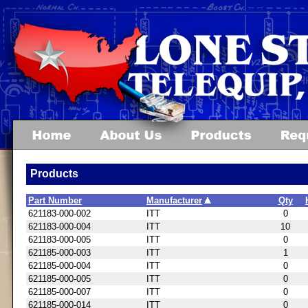
Products
Part Number
Manufacturer
Qty
621183-000-002
ITT
0
621183-000-004
ITT
10
621183-000-005
ITT
0
621185-000-003
ITT
1
621185-000-004
ITT
0
621185-000-005
ITT
0
621185-000-007
ITT
0
621185-000-014
ITT
0