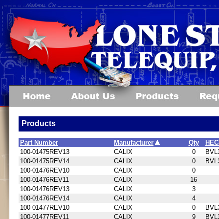
Products
Part Number
Manufacturer
Qty
HEC
100-01475REV13
CALIX
0
BVL
100-01475REV14
CALIX
0
BVL
100-01476REV10
CALIX
0
100-01476REV11
CALIX
16
100-01476REV13
CALIX
3
100-01476REV14
CALIX
4
100-01477REV10
CALIX
0
BVL
100-01477REV11
CALIX
9
BVL