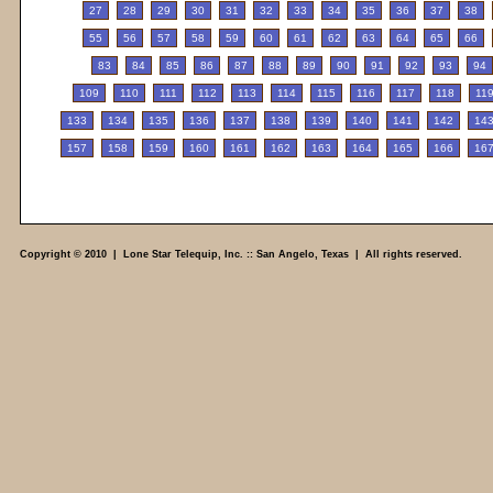
27
28
29
30
31
32
33
34
35
36
37
38
55
56
57
58
59
60
61
62
63
64
65
66
83
84
85
86
87
88
89
90
91
92
93
94
109
110
111
112
113
114
115
116
117
118
11
133
134
135
136
137
138
139
140
141
142
14
157
158
159
160
161
162
163
164
165
166
16
Copyright © 2010 | Lone Star Telequip, Inc. :: San Angelo, Texas | All rights reserved.