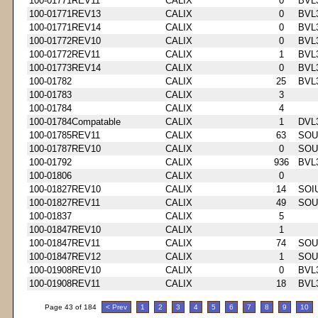
100-01771REV11
CALIX
0
BVL
100-01771REV13
CALIX
0
BVL
100-01771REV14
CALIX
0
BVL
100-01772REV10
CALIX
0
BVL
100-01772REV11
CALIX
1
BVL
100-01773REV14
CALIX
0
BVL
100-01782
CALIX
25
BVL
100-01783
CALIX
3
100-01784
CALIX
4
100-01784Compatable
CALIX
1
DVL
100-01785REV11
CALIX
63
SOU
100-01787REV10
CALIX
0
SOU
100-01792
CALIX
936
BVL
100-01806
CALIX
0
100-01827REV10
CALIX
14
SOI
100-01827REV11
CALIX
49
SOU
100-01837
CALIX
5
100-01847REV10
CALIX
1
100-01847REV11
CALIX
74
SOU
100-01847REV12
CALIX
1
SOU
100-01908REV10
CALIX
0
BVL
100-01908REV11
CALIX
18
BVL
Page 43 of 184
< Prev
1
2
3
4
5
6
7
8
9
10