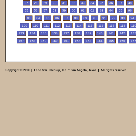
27
28
29
30
31
32
33
34
35
36
37
38
55
56
57
58
59
60
61
62
63
64
65
66
83
84
85
86
87
88
89
90
91
92
93
94
109
110
111
112
113
114
115
116
117
118
11
133
134
135
136
137
138
139
140
141
142
14
157
158
159
160
161
162
163
164
165
166
16
Copyright © 2010 | Lone Star Telequip, Inc. :: San Angelo, Texas | All rights reserved.