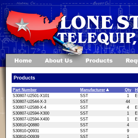
Products
Part Number
Manufacturer
Qty
H
S30807-U2501-X101
SST
1
E
S30807-U2544-X-3
SST
44
S30807-U2588-X-4
SST
4
E
S30807-U2594-X300
SST
1
E
S30807-U2594-X400
SST
1
E
S30810-Q0880
SST
4
S30810-Q0931
SST
9
S30810-Q0939
SST
1